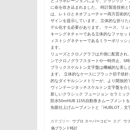
とコラボレーションにより、クラシック・
に命を吹き込まれました。 時計製造技術と
は、レトロとネオフューチャー両方芸術的
ザインを提示しています。 立体的な折り
デル化する必要があります。 ケース、リ
キーシグネチャーである立体的なファセッ
ィストシグネチャーであるミラーポリッシ
ます。
リューズとクロノグラフは片側に配置され
ンでクロノグラフスタートや一時停止、5
ブラックスケルトン文字盤は機械的な美し
ます。 立体的なケースにブラック切子状針
的なダイヤルシンメトリーが、より開放的で
ヴィンテージタッチスケルトン文字盤を介
新しいクラシック フュージョン セラミッ
防水50mHUB 1155自動巻きムーブメ
魚眼仕上げムーブメントと「HUBLOT」
カテゴリー:
ウブロ スーパーコピー
タグ:
ウ
偽ブランド時計