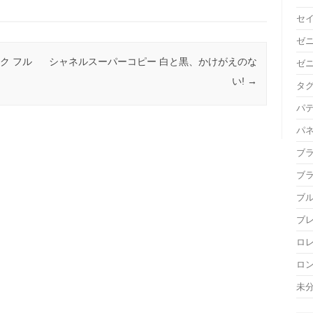
セ
ゼ
ク フル
シャネルスーパーコピー 白と黒、かけがえのな
ゼ
い!
→
タ
パ
パ
ブ
ブ
ブ
ブ
ロ
ロ
未