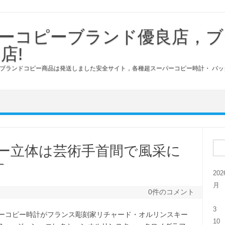
ーコピーブランド優良店，ブ
店!
ブランドコピー商品は発送しました安全サイト，各種超スーパーコピー時計・ バッ
検索
ピー立体は芸術手首間で風采に
す
20
月
0件のコメント
3
パーコピー時計がフランス彫刻家リチャード・オルリンスキー
10