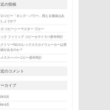
最近の投稿
ブロコピー「キング・パワー」買える価値はあ
でしょうか？
メガ コピーシーマスター ブルー
テック フィリップ コピーカラトラバ新作時計
ァクトリーNのロレックススカイウォーカーは買
価値があるのか？
ルメススーパーコピー新作時計
最近のコメント
アーカイブ
26年5月
24年4月