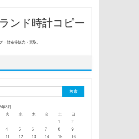
ランド時計コピー
グ・財布等販売・買取。
:
26年8月
火
水
木
金
土
日
1
2
4
5
6
7
8
9
11
12
13
14
15
16