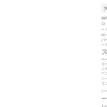
I
ロ
ー
時計
パ
ー
ー
コ
ニ
ー
スー
リ
ピー