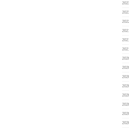
20
20
20
20
20
20
20
20
20
20
20
20
20
20