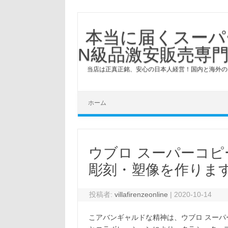
本当に届くスーパ
N級品激安販売専門
当店は正真正銘、安心の日本人経営！国内と海外の
コンテンツへスキップ
ホーム
ウブロ スーパーコ
彫刻・塑像を作りま
投稿者:
villafirenzeonline
|
2020-10-14
こアバンギャルドな精神は、ウブロ スー