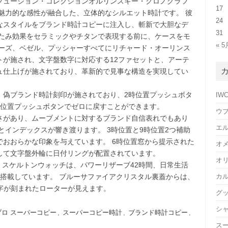
フュージョン・コレクションオルリンスキー・クロノグラフ
17
魅力的な感性が融合した、立体的なシルエット時計です。 彼
24
なスタイルをブランド時計コピーに注入し、斬新で大胆なデ
31
たたみ効果をセラミックやチタンで表現する前に、ケースをモ
« 5
ューズ、ベゼル、プッシャーすべてにリチャード・オーリンス
トが施され、文字盤数字に対応する12ファセットと、アーテ
ュ仕上げが施されており、革新的で見事な構造を実現してい
、偽ブランド時計刻印が施されており、2時位置プッシュボタ
IW
時位置プッシュボタンでゼロに戻すことができます。
ウ
さがあり、ムーブメントに対するブランド自信表れでもあり
エ
とインデックスが響き渡ります。 3時位置と9時位置2つ補助
おおらかな印象を与えています。 6時位置窓から提示された
オ
して文字盤外輪に日付リングが配置されています。
オ
ク スケルトンウォッチは、パワーリザーブ42時間、日常生活
ントを搭載しています。 ブルーサファイアクリスタル裏蓋からは、
カ
文字が刻まれたローターが見えます。
グ
シ
ブロ スーパーコピー
,
スーパーコピー時計
,
ブランド時計コピー
,
ス