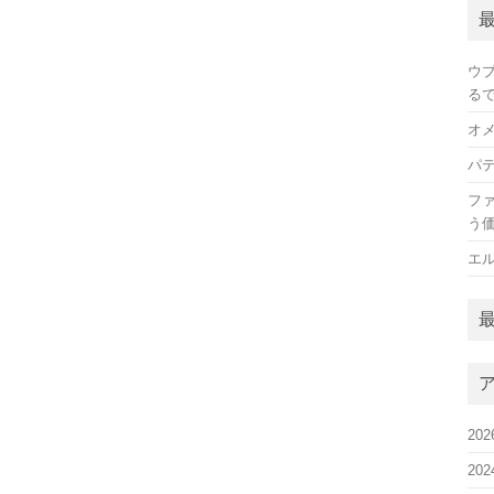
ウ
る
オ
パ
フ
う
エ
20
20