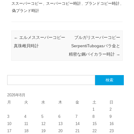
ススーパーコピー
,
スーパーコピー時計
,
ブランドコピー時計
,
偽ブランド時計
投稿ナビゲーション
←
エルメススーパーコピー
ブルガリスーパーコピー
真珠雌貝時計
SerpentiTubogasバラ金と
精密な鋼バイカラー時計
→
検索:
2026年8月
月
火
水
木
金
土
日
1
2
3
4
5
6
7
8
9
10
11
12
13
14
15
16
17
18
19
20
21
22
23