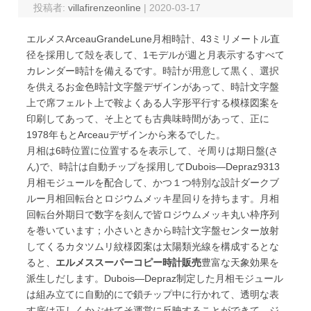
投稿者:
villafirenzeonline
|
2020-03-17
エルメスArceauGrandeLune月相時計、43ミリメートル直
径を採用して殻を表して、1モデルが週と月表示するすべて
カレンダー時計を備えるです。時計が用意して黒く、選択
を供えるお金色時計文字盤デザインがあって、時計文字盤
上で席フェルト上で鞍よくある人字形平行する模様図案を
印刷してあって、そ上とても古典味時間があって、正に
1978年もとArceauデザインから来るでした。
月相は6時位置に位置するを表示して、そ周りは期日盤(さ
ん)で、時計は自動チップを採用してDubois―Depraz9313
月相モジュールを配合して、かつ１つ特別な設計ダークブ
ルー月相回転台とロジウムメッキ星回りを持ちます。月相
回転台外期日で数字を刻んで皆ロジウムメッキ丸い枠序列
を巻いています；小さいときから時計文字盤センター放射
してくるカタツムリ紋様図案は太陽類光線を構成するとな
ると、
エルメススーパーコピー時計販売
豊富な天象効果を
派生しだします。Dubois―Depraz制定した月相モジュール
は組み立てに自動的にで鎖チップ中に行かれて、透明な表
す底は正しくかぶせてそ運営に反映することができて、ジ