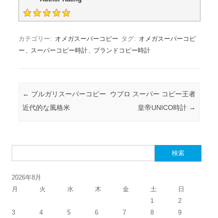
カテゴリー:
オメガスーパーコピー
タグ:
オメガスーパーコピ
ー
,
スーパーコピー時計
,
ブランドコピー時計
投稿ナビゲーション
←
ブルガリスーパーコピー
ウブロ スーパー コピー王者
近代的な風格米
皇帝UNICO時計
→
検索:
2026年8月
月
火
水
木
金
土
日
1
2
3
4
5
6
7
8
9