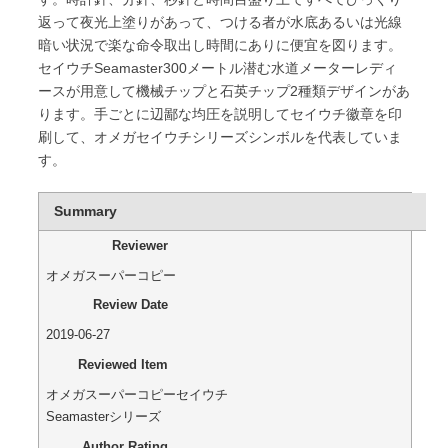
返って夜光上塗りがあって、つける者が水底あるいは光線
暗い状況で楽な命令取出し時間にありに便宜を図ります。
セイウチSeamaster300メートル潜む水道メーターレディ
ースが用意して機械チップと石英チップ2種類デザインがあ
ります。手ごとに辺鄙な均圧を説明してセイウチ徽章を印
刷して、オメガセイウチシリーズシンボルを代表していま
す。
Summary
Reviewer
オメガスーパーコピー
Review Date
2019-06-27
Reviewed Item
オメガスーパーコピーセイウチ
Seamasterシリーズ
Author Rating