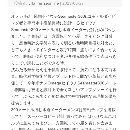
投稿者:
villafirenzeonline
|
2019-06-27
オメガ 時計 偽物セイウチSeamaster300は1モデルダイビ
ング者と専門水中従業員特に設計するセイウチ
Seamaster300メートル潜む水道メーターだけために出し
ました。こ腕時計は一方回転して小屋、ダイビング目盛
り、黒色時計文字盤を表して明るい色時間目盛り対比と、
とても大きいポインターと数字時間目盛りによく合いがあ
って、腕時計便利なつける者が各種光線条件下で皆はっき
りしてい読むことができる時。
沈みたる舟かたえを千帆過ぎ行って、病気になる木前万木
春。時代科学技術発展とブランド絶え間ない革新と進歩を
促して、今年米ナスOmegaセイウチSeamaster300メート
ル腕時計は技術と設計上で全く新しいアップグレードを行
って、ぶらぶら歩くために海洋で中冒険的な者理想装備を
提供します。
300メートル潜む水道メーターメンズは皆軸チップを搭載
してと、スーパーコピー 時計 買ってみた はヘリウム息バ
ルブに並んでおよび、一方回転して小屋を表しを含みま
す。時計針、分針、秒針と時間目盛り上ですべてひっくり