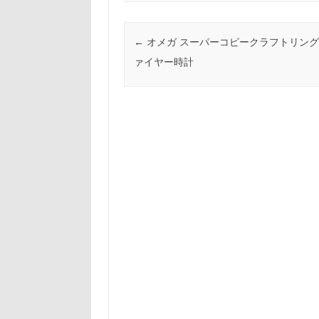
投稿ナビゲーション
←
オメガ スーパーコピークラフトリン
ァイヤー時計