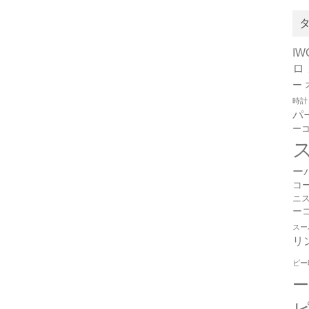
I
ロ
ー
時計
パ
ー
ー
コ
ニ
ー
スー
リ
ピー