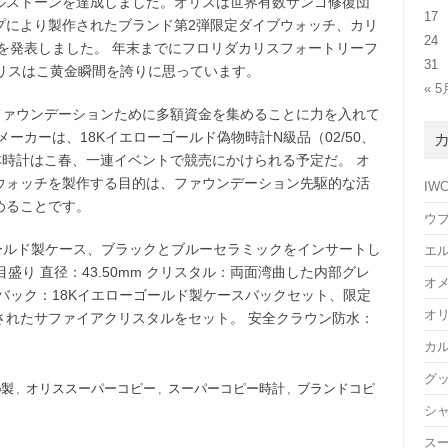
ルストーンを達成しました。オリスは世界有数サンゴ修復団
17
プにより製作されたブランド第2弾限定ダイブウォッチ、カリ
24
を発表しました。 年末までにフロリダカリスフォートリーフ
31
オリスはこ黄金瞬間を誇りに思っています。
« 5
ファウンデーションために多額資金を集めることに力を入れて
ーカーは、18Kイエローゴールド偽物時計N級品（02/50、
、3本時計はこ春、一連イベントで競売にかけられる予定だ。 オ
ウォッチを製作する目的は、ファウンデーション先駆的な活
IW
めることです。
ウ
ールド製ケース、ブラックとブルーセラミックをインサートし
エ
盛り 直径：43.50mm クリスタル：両面湾曲した内部グレ
オ
バック：18Kイエローゴールド製ケースバックセット、限定
オ
されたサファイアクリスタルをセット。 安全クラウン防水：
カ
グ
b製
,
オリススーパーコピー
,
スーパーコピー時計
,
ブランドコピ
シ
ス