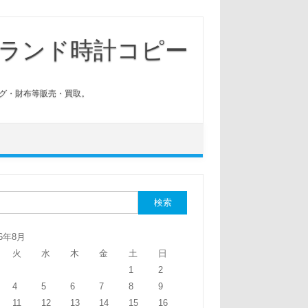
ランド時計コピー
グ・財布等販売・買取。
:
26年8月
火
水
木
金
土
日
1
2
4
5
6
7
8
9
11
12
13
14
15
16