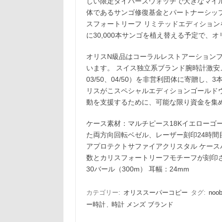
しい限定ダイバーズウォッチで大きなマイ
体であるサンゴ修復基金とパートナーシッ
スフォートリーフ リミテッドエディション
に30,000本サンゴを植え替える予定で、
オリスN級品はコーラルレストアーション
います。 スイス独立系ブランド腕時計激安メ
03/50、04/50）を非営利団体に寄贈し
リスがこスペシャルエディションゴールド
動を支援するために、可能な限り資金を集
ケース素材：マルチピース18Kイエローゴ
た両方向回転ベゼル、レーザー刻印24時間目
アプロテクトサファイアクリスタル ケース
数とカリスフォートリーフモチーフが刻印
30バール（300m） 耳幅：24mm
カテゴリー:
オリススーパーコピー
タグ:
noo
ー時計
,
時計 メンズ ブランド