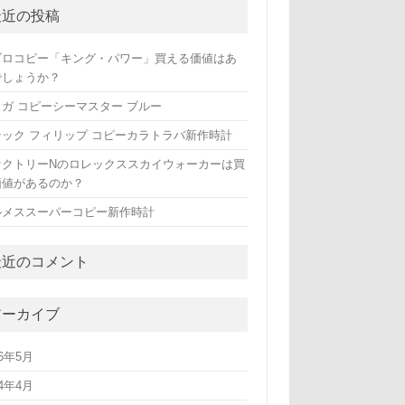
最近の投稿
ブロコピー「キング・パワー」買える価値はあ
でしょうか？
メガ コピーシーマスター ブルー
テック フィリップ コピーカラトラバ新作時計
ァクトリーNのロレックススカイウォーカーは買
価値があるのか？
ルメススーパーコピー新作時計
最近のコメント
アーカイブ
26年5月
24年4月