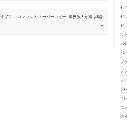
セ
ゼ
グオブフ
ロレックス スーパーコピー- 世界旅人が選ぶ時計
→
ゼ
タ
パ
パ
ブ
ブ
ブ
ブ
ロ
ロ
未