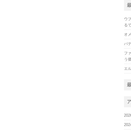
ウ
る
オ
パ
フ
う
エ
20
20