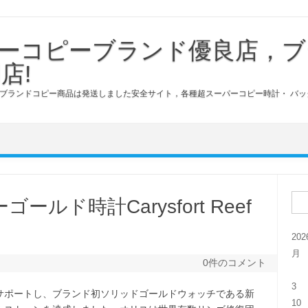
ーコピーブランド優良店，ブ
店!
ブランドコピー商品は発送しました安全サイト，各種超スーパーコピー時計・ バッ
検索
ルド時計Carysfort Reef
20
月
0件のコメント
3
サポートし、ブランド初ソリッドゴールドウォッチである新
10