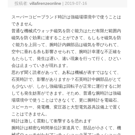
投稿者:
villafirenzeonline
|
2019-07-16
スーパーコピーブランド時計は強磁場環境中で使うことは
できません
普通な機械式ウォッチ磁気を防ぐ能力はただ有限だ範囲内
磁気を防ぐ効果に達することができて、もしもそ磁気を防
ぐ能力を上回って、腕時計内鋼部品は磁気を帯びられて、
空中に垂れる糸も影響させられて、腕時計幸運な不正確を
もたらして、発生は遅い、速い現象を行って行く、ひどい
会は止まっていきが現れます。
思わず聞く読者があって、あ私は機械が表すではなくて、
石英時計で、影響がありますか？石英時計中鋼部品がとて
も少ないが、しかし強磁場は回転子が正常に運行するに対
しても発生妨害ができます。そため、普通な腕時計は強磁
場環境中で使うことはできなくて、更に腕時計を電磁石、
スピーカー、発電機、変圧器と大型電気器具設備上で置く
ことはできません。
時計は激しく震動して衝撃するを恐れます
腕時計は精密な時間単位計算道具で、部品が小さくて、機
械式ウォッチがただアンチ・ショック器アンチ・ショック