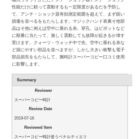
性能だけに頼って震動するも一定限度があるだを予防し
て、アンチ・ショック器有効測定範囲を超えて、まず鋭い
損傷を並べるをもたらします。マジックハンド表裏そ他部
品はそ他に例えば空中に垂れる糸、穿孔、はピボットなど
に順番に当たって、激しく震動しても故障が起きるか壊す
受けます。クォーツ・ウォッチ中で先、空中に垂れる糸な
ど損にやすい部品を並べますが、しかし大きい衝撃も電子
部品損失をもたらして、腕時計スーパーコピー口コミ使用
に影響します。
Summary
Reviewer
スーパーコピー時計
Review Date
2019-07-16
Reviewed Item
スーパーコピー時計使うペナルティエリ