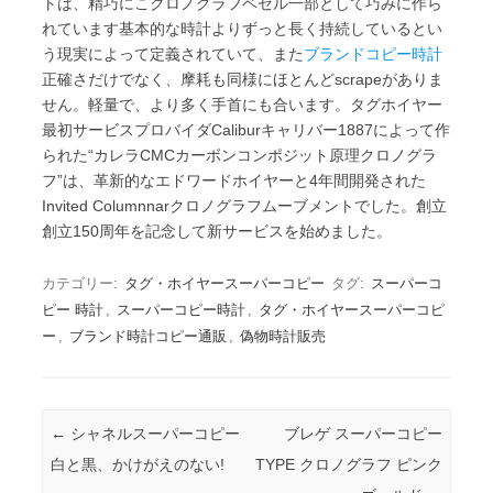
トは、精巧にこクロノグラフベゼル一部として巧みに作ら
れています基本的な時計よりずっと長く持続しているとい
う現実によって定義されていて、また
ブランドコピー時計
正確さだけでなく、摩耗も同様にほとんどscrapeがありま
せん。軽量で、より多く手首にも合います。タグホイヤー
最初サービスプロバイダCaliburキャリバー1887によって作
られた“カレラCMCカーボンコンポジット原理クロノグラ
フ”は、革新的なエドワードホイヤーと4年間開発された
Invited Columnnarクロノグラフムーブメントでした。創立
創立150周年を記念して新サービスを始めました。
カテゴリー:
タグ・ホイヤースーパーコピー
タグ:
スーパーコ
ピー 時計
,
スーパーコピー時計
,
タグ・ホイヤースーパーコピ
ー
,
ブランド時計コピー通販
,
偽物時計販売
投稿ナビゲーション
←
シャネルスーパーコピー
ブレゲ スーパーコピー
白と黒、かけがえのない!
TYPE クロノグラフ ピンク