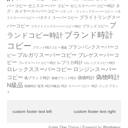
パーコピー
ゼニススーパー コピー
タ
ゼニススーパーコピー時計
グ・ホイヤースーパーコピー
パテック・フィリップスーパーコピー
パネ
ブライトリングスー
パネライ スーパーコピー
ライスーパーコピー
ブ
パーコピー
ブランドコピー
ブライトリングスーパーコピー時計
ブランド時計
ランドコピー時計
コピー
ブランパンクスーパーコ
ブランド時計コピー通販
ブルガリスーパーコピー
ブレゲスーパーコ
ピー
ピー
レプリカ時計
ブレゲスーパーコピー時計
ロレックスコピー時計
ロレックススーパーコピー
ロンジンスーパー
偽物時計
コピー
偽物時計
偽ブランド時計
偽物ブランド時計
N級品
偽物時計 販売
時計N級品
時計 スーパーコピー
時計 メンズ ブラン
ド
custom footer text left
custom footer text right
Iconic One
Theme | Powered by
Wordpress