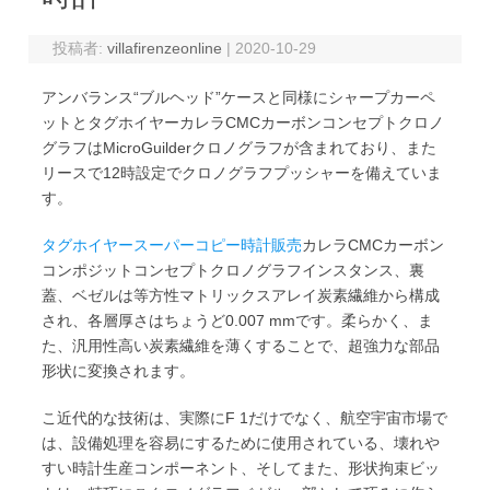
投稿者:
villafirenzeonline
|
2020-10-29
アンバランス“ブルヘッド”ケースと同様にシャープカーペ
ットとタグホイヤーカレラCMCカーボンコンセプトクロノ
グラフはMicroGuilderクロノグラフが含まれており、また
リースで12時設定でクロノグラフプッシャーを備えていま
す。
タグホイヤースーパーコピー時計販売
カレラCMCカーボン
コンポジットコンセプトクロノグラフインスタンス、裏
蓋、ベゼルは等方性マトリックスアレイ炭素繊維から構成
され、各層厚さはちょうど0.007 mmです。柔らかく、ま
た、汎用性高い炭素繊維を薄くすることで、超強力な部品
形状に変換されます。
こ近代的な技術は、実際にF 1だけでなく、航空宇宙市場で
は、設備処理を容易にするために使用されている、壊れや
すい時計生産コンポーネント、そしてまた、形状拘束ビッ