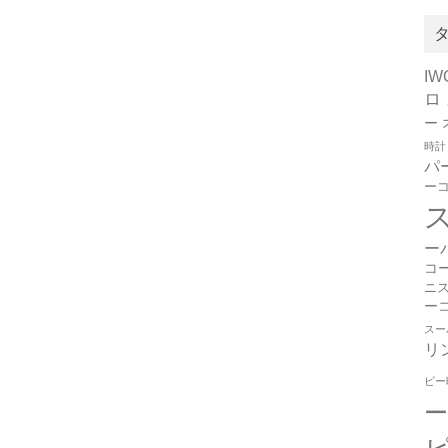
I
ロ
ー
時計
パ
ー
ー
コ
ニ
ー
スー
リ
ピー