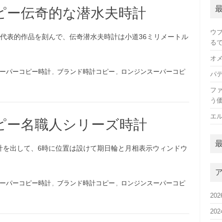
ピー伝奇的な潜水夫時計
ウ
代表的作品を刻んで、伝奇潜水夫時計は小道36ミリメートル
る
オ
ーパーコピー時計
,
ブランド時計コピー
,
ロンジンスーパーコピ
パ
フ
う
エ
ピー名職人シリーズ時計
計を出して、6時に位置は設けて期日輪と月相表示ウィンドウ
ーパーコピー時計
,
ブランド時計コピー
,
ロンジンスーパーコピ
20
20