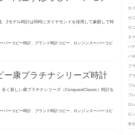
セ
ゼ
盤、2モデル時計は同時にダイヤモンドを採用して象眼して時
ゼ
タ
ーパーコピー時計
,
ブランド時計コピー
,
ロンジンスーパーコピ
パ
パ
ブ
ピー康プラチナシリーズ時計
ブ
ブ
新しい康プラチナシリーズ（ConquestClassic）時計を
ブ
ロ
ーパーコピー時計
,
ブランド時計コピー
,
ロンジンスーパーコピ
ロ
未