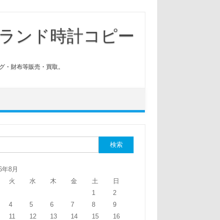
ランド時計コピー
グ・財布等販売・買取。
:
26年8月
火
水
木
金
土
日
1
2
4
5
6
7
8
9
11
12
13
14
15
16