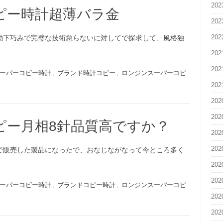
20
ピー時計超薄バラ金
20
20
動下巧みで完璧な技術怠らないに対してで探求して、風格独
20
20
ーパーコピー時計
,
ブランド時計コピー
,
ロンジンスーパーコピ
20
20
20
ピー月相8針品質高ですか？
20
20
で販売した製品になったで、おなじながなって今ところ多く
20
20
ーパーコピー時計
,
ブランドコピー時計
,
ロンジンスーパーコピ
20
20