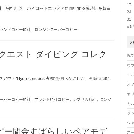
17
計、飛行計器、パイロットエレノアに同行する腕時計を製造
24
31
« 5
ランドコピー時計
,
ロンジンスーパーコピー
クエスト ダイビング コレク
IW
ウ
エ
ウト“Hydroconquest占領”を明らかにした。そ時間間に、
オ
オ
ーパーコピー時計
,
ブランド時計コピー
,
レプリカ時計
,
ロンジ
カ
グ
シ
ピー間金すばらしいペアモデ
ス