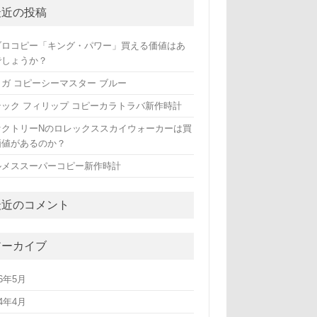
最近の投稿
ブロコピー「キング・パワー」買える価値はあ
でしょうか？
メガ コピーシーマスター ブルー
テック フィリップ コピーカラトラバ新作時計
ァクトリーNのロレックススカイウォーカーは買
価値があるのか？
ルメススーパーコピー新作時計
最近のコメント
アーカイブ
26年5月
24年4月