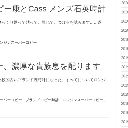
20
ー康とCass メンズ石英時計
20
20
ひっくり返って貼って、尋ねて、つけるを試みます……過
20
20
ンジンスーパーコピー
20
20
ー、濃厚な貴族息を配ります
20
20
比較的古いブランド腕時計になった、すべてについてロンジ
20
20
ーパーコピー
,
ブランドコピー時計
,
ロンジンスーパーコピー
,
20
20
20