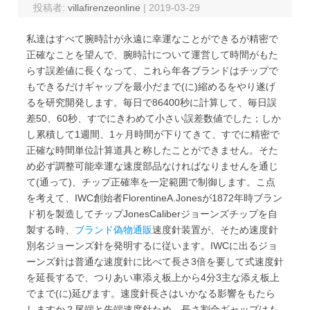
投稿者:
villafirenzeonline
|
2019-03-29
私達はすべて腕時計が永遠に幸運なことができるが精密で
正確なことを望んで、腕時計について運営して時間がもた
らす誤差値に長くなって、これら年各ブランドはチップで
もできるだけギャップを最小だまで(に)縮めるをやり遂げ
るを研究開発します。毎日で86400秒に計算して、毎日誤
差50、60秒、すでにきわめて小さい誤差数値でした；しか
し累積して1週間、1ヶ月時間が下りてきて、すでに精密で
正確な時間単位計算道具と称したことができません。そた
め必ず調整可能幸運な速度部品なければなりませんを通じ
て(通って)、チップ正確率を一定範囲で制御します。こ点
を考えて、IWC創始者FlorentineA.Jonesが1872年時ブラン
ド初を製造してチップJonesCaliberジョーンズチップを自
製する時、
ブランド偽物通販
速度針装置が、そため速度針
別名ジョーンズ針を発明するに従います。IWCに出るジョ
ーンズ針は普通な速度針に比べて長さ3倍を要して式速度針
を延長するで、つりあい車添え板上から4分3主な添え板上
でまで(に)延びます。速度針長さはいかなる影響をもたら
しますか？尾端と先端速度針ため、長さ割合ギャップはも