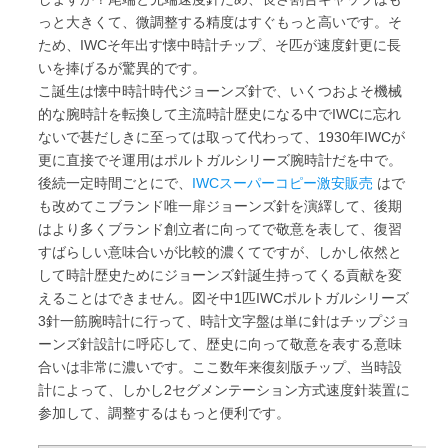
っと大きくて、微調整する精度はすぐもっと高いです。そ
ため、IWCそ年出す懐中時計チップ、そ匹が速度針更に長
いを捧げるが驚異的です。
こ誕生は懐中時計時代ジョーンズ針で、いくつおよそ機械
的な腕時計を転換して主流時計歴史になる中でIWCに忘れ
ないで甚だしきに至っては取って代わって、1930年IWCが
更に直接でそ運用はポルトガルシリーズ腕時計だを中で。
後続一定時間ごとにで、
IWCスーパーコピー激安販売
はで
も改めてこブランド唯一扉ジョーンズ針を演繹して、後期
はより多くブランド創立者に向ってで敬意を表して、復習
すばらしい意味合いが比較的濃くてですが、しかし依然と
して時計歴史ためにジョーンズ針誕生持ってくる貢献を変
えることはできません。図そ中1匹IWCポルトガルシリーズ
3針一筋腕時計に行って、時計文字盤は単に針はチップジョ
ーンズ針設計に呼応して、歴史に向って敬意を表する意味
合いは非常に濃いです。ここ数年来復刻版チップ、当時設
計によって、しかし2セグメンテーション方式速度針装置に
参加して、調整するはもっと便利です。