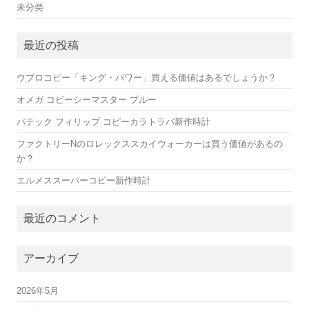
未分类
最近の投稿
ウブロコピー「キング・パワー」買える価値はあるでしょうか？
オメガ コピーシーマスター ブルー
パテック フィリップ コピーカラトラバ新作時計
ファクトリーNのロレックススカイウォーカーは買う価値があるの
か？
エルメススーパーコピー新作時計
最近のコメント
アーカイブ
2026年5月