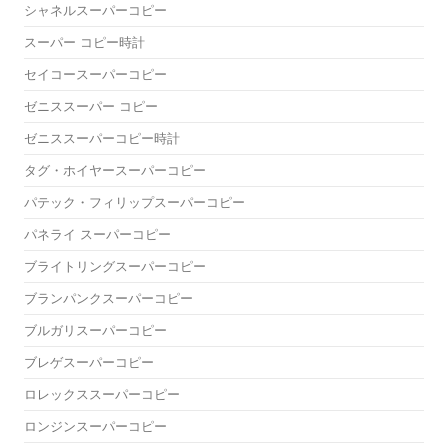
シャネルスーパーコピー
スーパー コピー時計
セイコースーパーコピー
ゼニススーパー コピー
ゼニススーパーコピー時計
タグ・ホイヤースーパーコピー
パテック・フィリップスーパーコピー
パネライ スーパーコピー
ブライトリングスーパーコピー
ブランパンクスーパーコピー
ブルガリスーパーコピー
ブレゲスーパーコピー
ロレックススーパーコピー
ロンジンスーパーコピー