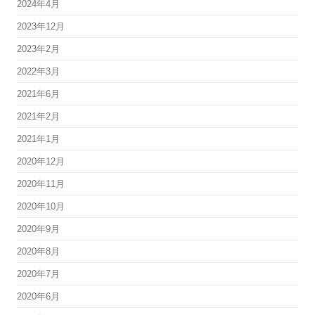
2024年4月
2023年12月
2023年2月
2022年3月
2021年6月
2021年2月
2021年1月
2020年12月
2020年11月
2020年10月
2020年9月
2020年8月
2020年7月
2020年6月