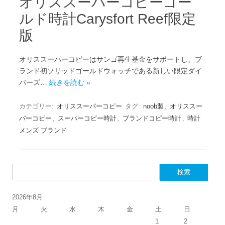
オリススーパーコピーゴー
ルド時計Carysfort Reef限定
版
オリススーパーコピーはサンゴ再生基金をサポートし、ブ
ランド初ソリッドゴールドウォッチである新しい限定ダイ
バーズ…
続きを読む »
カテゴリー:
オリススーパーコピー
タグ:
noob製
,
オリススー
パーコピー
,
スーパーコピー時計
,
ブランドコピー時計
,
時計
メンズ ブランド
検索:
2026年8月
月
火
水
木
金
土
日
1
2