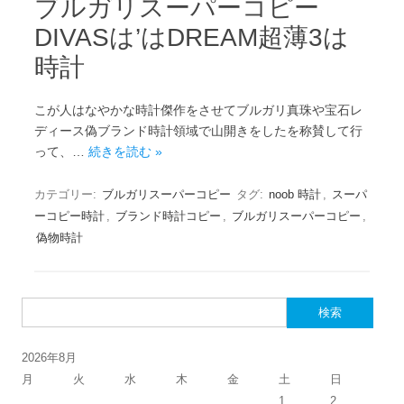
ブルガリスーパーコピー
DIVASは’はDREAM超薄3は
時計
こが人はなやかな時計傑作をさせてブルガリ真珠や宝石レ
ディース偽ブランド時計領域で山開きをしたを称賛して行
って、…
続きを読む »
カテゴリー:
ブルガリスーパーコピー
タグ:
noob 時計
,
スーパ
ーコピー時計
,
ブランド時計コピー
,
ブルガリスーパーコピー
,
偽物時計
検索:
2026年8月
月
火
水
木
金
土
日
1
2