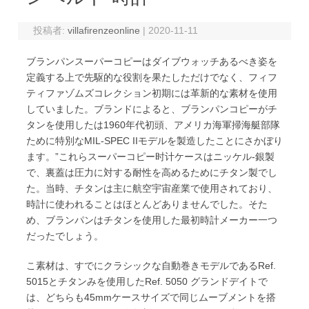
投稿者:
villafirenzeonline
|
2020-11-11
ブランパンスーパーコピーはダイブウォッチあるべき姿を
定義する上で先駆的な役割を果たしただけでなく、フィフ
ティファゾムズコレクション初期には革新的な素材を使用
していました。ブランドによると、ブランパンコピーがチ
タンを使用したは1960年代初頭、アメリカ海軍掃海艇部隊
ために特別なMIL-SPEC IIモデルを製造したことにさかぼり
ます。”これらスーパーコピー时计ケースはニッケル-銀製
で、裏蓋は圧力に対する耐性を高めるためにチタン製でし
た。当時、チタンは主に航空宇宙産業で使用されており、
時計に使われることはほとんどありませんでした。そた
め、ブランパンはチタンを使用した最初時計メーカー一つ
だったでしょう。
こ素材は、すでにクラシックな自動巻きモデルであるRef.
5015とチタンみを使用したRef. 5050 グランドデイトで
は、どちらも45mmケースサイズで同じムーブメントを搭