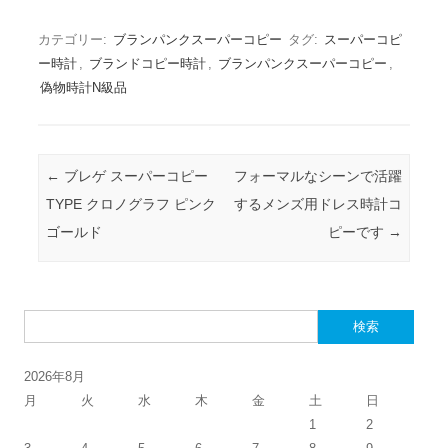
カテゴリー:
ブランパンクスーパーコピー
タグ:
スーパーコピ
ー時計
,
ブランドコピー時計
,
ブランパンクスーパーコピー
,
偽物時計N級品
投稿ナビゲーション
←
ブレゲ スーパーコピー
フォーマルなシーンで活躍
TYPE クロノグラフ ピンク
するメンズ用ドレス時計コ
ゴールド
ピーです
→
検索:
2026年8月
月
火
水
木
金
土
日
1
2