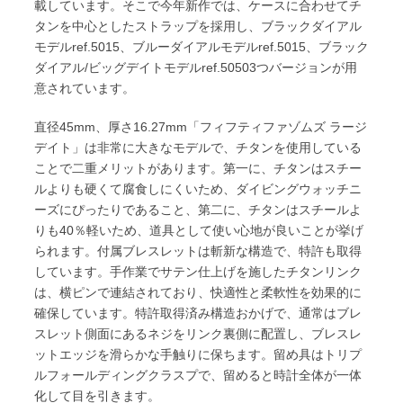
載しています。そこで今年新作では、ケースに合わせてチ
タンを中心としたストラップを採用し、ブラックダイアル
モデルref.5015、ブルーダイアルモデルref.5015、ブラック
ダイアル/ビッグデイトモデルref.50503つバージョンが用
意されています。
直径45mm、厚さ16.27mm「フィフティファゾムズ ラージ
デイト」は非常に大きなモデルで、チタンを使用している
ことで二重メリットがあります。第一に、チタンはスチー
ルよりも硬くて腐食しにくいため、ダイビングウォッチニ
ーズにぴったりであること、第二に、チタンはスチールよ
りも40％軽いため、道具として使い心地が良いことが挙げ
られます。付属ブレスレットは斬新な構造で、特許も取得
しています。手作業でサテン仕上げを施したチタンリンク
は、横ピンで連結されており、快適性と柔軟性を効果的に
確保しています。特許取得済み構造おかげで、通常はブレ
スレット側面にあるネジをリンク裏側に配置し、ブレスレ
ットエッジを滑らかな手触りに保ちます。留め具はトリプ
ルフォールディングクラスプで、留めると時計全体が一体
化して目を引きます。