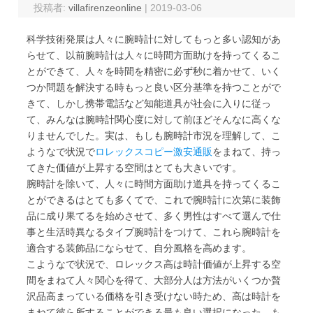
投稿者:
villafirenzeonline
|
2019-03-06
科学技術発展は人々に腕時計に対してもっと多い認知があ
らせて、以前腕時計は人々に時間方面助けを持ってくるこ
とができて、人々を時間を精密に必ず秒に着かせて、いく
つか問題を解決する時もっと良い区分基準を持つことがで
きて、しかし携帯電話など知能道具が社会に入りに従っ
て、みんなは腕時計関心度に対して前ほどそんなに高くな
りませんでした。実は、もしも腕時計市況を理解して、こ
ようなで状況で
ロレックスコピー激安通販
をまねて、持っ
てきた価値が上昇する空間はとても大きいです。
腕時計を除いて、人々に時間方面助け道具を持ってくるこ
とができるはとても多くてで、これで腕時計に次第に装飾
品に成り果てるを始めさせて、多く男性はすべて選んで仕
事と生活時異なるタイプ腕時計をつけて、これら腕時計を
適合する装飾品にならせて、自分風格を高めます。
こようなで状況で、ロレックス高は時計価値が上昇する空
間をまねて人々関心を得て、大部分人は方法がいくつか贅
沢品高まっている価格を引き受けない時ため、高は時計を
まねて彼ら所することができる最も良い選択になった。も