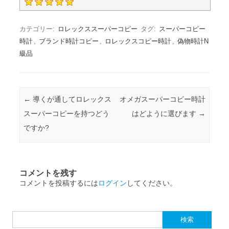
カテゴリー:
ロレックススーパーコピー
タグ:
スーパーコピー
時計
,
ブランド時計コピー
,
ロレックスコピー時計
,
偽物時計N
級品
投稿ナビゲーション
←
導くが通してロレックス
オメガスーパーコピー時計
スーパーコピーを持つどう
はどように選びます
→
ですか?
コメントを残す
コメントを投稿するには
ログイン
してください。
検索: