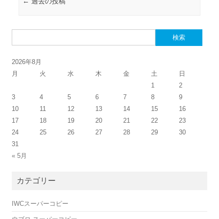
投稿ナビゲーション
←
過去の投稿
検索:
2026年8月
月
火
水
木
金
土
日
1
2
3
4
5
6
7
8
9
10
11
12
13
14
15
16
17
18
19
20
21
22
23
24
25
26
27
28
29
30
31
« 5月
カテゴリー
IWCスーパーコピー